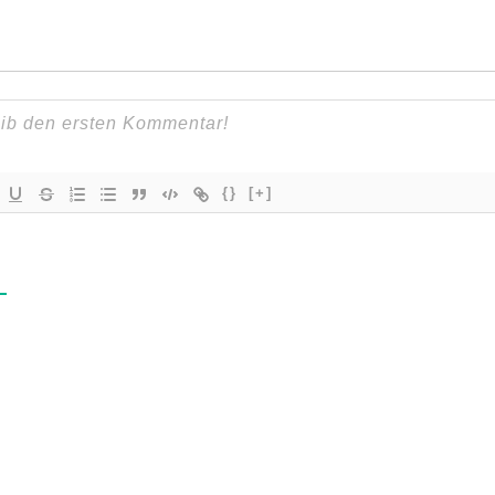
{}
[+]