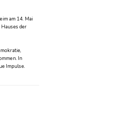
im am 14. Mai
s Hauses der
emokratie,
kommen. In
ue Impulse.