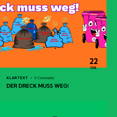
22
FEB.
KLARTEXT
0
Comments
DER DRECK MUSS WEG!