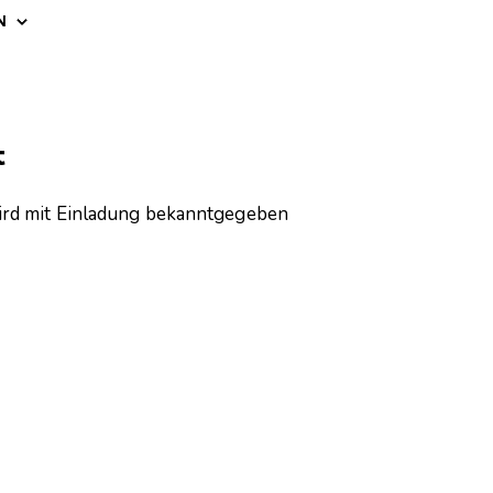
N
t
ird mit Einladung bekanntgegeben